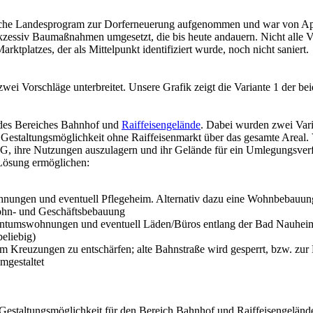
ische Landesprogram zur Dorferneuerung aufgenommen und war von Ap
zessiv Baumaßnahmen umgesetzt, die bis heute andauern. Nicht alle V
rktplatzes, der als Mittelpunkt identifiziert wurde, noch nicht saniert.
ei Vorschläge unterbreitet. Unsere Grafik zeigt die Variante 1 der be
 des Bereiches Bahnhof und
Raiffeisengelände
. Dabei wurden zwei Varia
e Gestaltungsmöglichkeit ohne Raiffeisenmarkt über das gesamte Areal.
BAG, ihre Nutzungen auszulagern und ihr Gelände für ein Umlegungsverf
 Lösung ermöglichen:
wohnungen und eventuell Pflegeheim. Alternativ dazu eine Wohnbebauu
 Wohn- und Geschäftsbebauung
ntumswohnungen und eventuell Läden/Büros entlang der Bad Nauheim
eliebig)
um Kreuzungen zu entschärfen; alte Bahnstraße wird gesperrt, bzw. zur
mgestaltet
 Gestaltungsmöglichkeit für den Bereich Bahnhof und Raiffeisengelände.