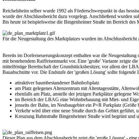
Reichelsheim selber wurde 1992 als Förderschwerpunkt in das hess
wurde der Abschlussbericht dazu vorgelegt. Anschließend wurden suk
Bis heute ist beispielsweise die Bingenheimer Straße im Bereich des Ma
Für die Neugestaltung des Marktplatzes wurden im Abschlussbericht zw
Bereits im Dorferneuerungskonzept enthalten war die Neugestaltung
mit bestehendem Raiffeisenmarkt vor. Eine 'große' Variante zeigte di
mittelfristige Bereitschaft der Grundstücksbesitzer, vor allem der L
Bauabschnitte vor. Die Endstufe der 'großen Lösung' sollte folgende
attraktiver baumbestandener Bahnhofsplatz
am Platz gelegenes Altenzentrum mit Altentagesstätte, Alten
ebenfalls am Platz, anstelle der jetzigen Parkplätze gelegene
im Bereich der LBAG eine Wohnbebauung mit Miet- und Eige
jenseits der Bahn, im Neubaugebiet ein P+R Parkplatz (Größe b
Verkehr wird über eine neue Straße durch das Gebiet geführt, 
Kreuzung Bahnstraße Bingenheimer Straße wird begrünt und u
Dieser Plan aus dem Abschlussbericht zeigt die 'große Lösung' - eine