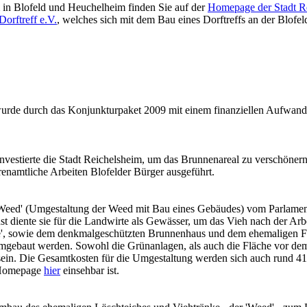
in Blofeld und Heuchelheim finden Sie auf der
Homepage der Stadt R
Dorftreff e.V.
, welches sich mit dem Bau eines Dorftreffs an der Blofel
g wurde durch das Konjunkturpaket 2009 mit einem finanziellen Aufwand
 investierte die Stadt Reichelsheim, um das Brunnenareal zu verschön
enamtliche Arbeiten Blofelder Bürger ausgeführt.
der Weed' (Umgestaltung der Weed mit Bau eines Gebäudes) vom Parlame
 diente sie für die Landwirte als Gewässer, um das Vieh nach der Arbe
he', sowie dem denkmalgeschützten Brunnenhaus und dem ehemaligen F
 umgebaut werden. Sowohl die Grünanlagen, als auch die Fläche vor d
in. Die Gesamtkosten für die Umgestaltung werden sich auch rund 41
n Homepage
hier
einsehbar ist.