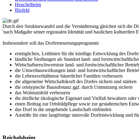
Heuchelheim
Blofeld
Durch den Strukturwandel und die Verstädterung gleichen sich die Dö
'nach Maßgabe seiner regionalen Identität und baulichen kulturellen Ei
Insbesondere soll das Dorferneuerungsprogramm
ermöglichen, Leitlinien für die künftige Entwicklung des Dorfe
ländliche Siedlungen als Standort land- und forstwirtschaftlich
Wirtschaftserschwernisse land- und forstwirtschaftlicher Betri
die Umweltauswirkungen land- und forstwirtschaftlicher Betri
die Lebensverhältnisse bäuerlicher Familien verbessern
die allgemeine Wirtschaftskraft des Dorfes sichern und stärken
die ortstypische Bausubstanz ggf. durch Umnutzung sichern
das Wohnumfeld verbessern
die dörfliche ökologische Eigenart und Vielfalt bewahren oder 
einen Beitrag zur Ortsbildpflege sowie zur gestalterischen Entw
das Dorf in die umgebende Landschaft einbinden
Anstöße für eine langfristige sinnvolle Dorfentwicklung und für
Reichelsheim