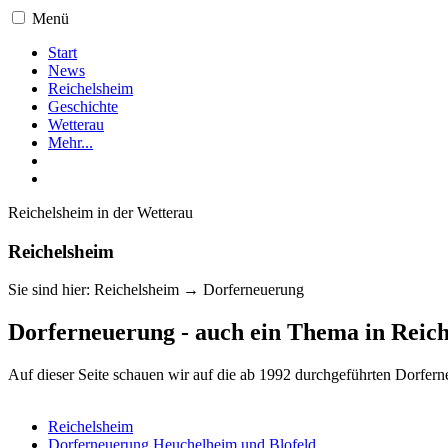
Menü
Start
News
Reichelsheim
Geschichte
Wetterau
Mehr...
Reichelsheim in der Wetterau
Reichelsheim
Sie sind hier: Reichelsheim → Dorferneuerung
Dorferneuerung - auch ein Thema in Reic
Auf dieser Seite schauen wir auf die ab 1992 durchgeführten Dorf
Reichelsheim
Dorferneuerung Heuchelheim und Blofeld