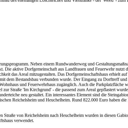
mbau des ehemaligen Löschteiches und Viehtränke - der 'Weed' - zum Do
uerungsprogramm. Neben einem Rundwanderweg und Gestaltungsmaßnahm
 Die aktive Dorfgemeinschaft aus Landfrauen und Feuerwehr nutzt das 
keit das Areal mitzugestalten. Das Dorfgemeinschaftshaus erhielt au
 mit dem Bestandsbau verbunden wurde. Der Eingang zu Dorftreff und D
, Wohnhaus und Feuerwehrhaus zugänglich. Auch die Parkplatzfläche wur
el zur Straße 'Im Kirchgrund' - die passend zum Areal gepflastert wurd
derteiche neu gestaltet. Ein interessantes Element sind die Steingab
zwischen Reichelsheim und Heuchelheim. Rund 822.000 Euro haben 
n Straße von Reichelsheim nach Heuchelheim wurden in diesen Gabion
ftshaus verwendet.