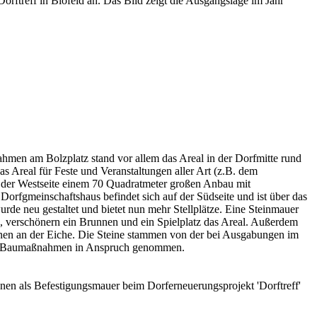
rftreff in Blofeld an. Das Bild zeigt die Ausgangslage im Jahr
en am Bolzplatz stand vor allem das Areal in der Dorfmitte rund
Areal für Feste und Veranstaltungen aller Art (z.B. dem
f der Westseite einem 70 Quadratmeter großen Anbau mit
orfgmeinschaftshaus befindet sich auf der Südseite und ist über das
de neu gestaltet und bietet nun mehr Stellplätze. Eine Steinmauer
e, verschönern ein Brunnen und ein Spielplatz das Areal. Außerdem
ionen an der Eiche. Die Steine stammen von der bei Ausgabungen im
die Baumaßnahmen in Anspruch genommen.
en als Befestigungsmauer beim Dorferneuerungsprojekt 'Dorftreff'