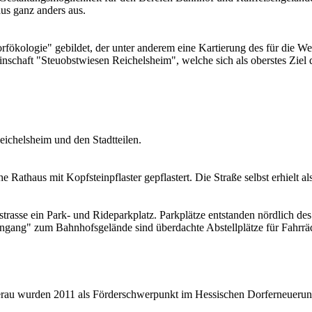
s ganz anders aus.
ökologie" gebildet, der unter anderem eine Kartierung des für die We
einschaft "Steuobstwiesen Reichelsheim", welche sich als oberstes Zie
eichelsheim und den Stadtteilen.
Rathaus mit Kopfsteinpflaster gepflastert. Die Straße selbst erhielt al
asse ein Park- und Rideparkplatz. Parkplätze entstanden nördlich des
"Eingang" zum Bahnhofsgelände sind überdachte Abstellplätze für Fahrr
tterau wurden 2011 als Förderschwerpunkt im Hessischen Dorferneueru