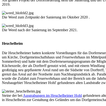
Als großes Projekt der Dorferneuerung steht die Sanierung und der U
2019.
Die Weed zum Zeitpunkt der Sanierung im Oktober 2020 .
Die Weed nach der Sanierung im September 2021.
Heuchelheim
Die Heuchelheimer hatten konkrete Vorstellungen für das Dorferne
um Kirche, Dorfgemeinschaftshaus und Feuerwehrhaus im Mittelpunkt.
Sommerfest) und hatte mit dem Dorferneuerungsprogramm die Möglich
Küchenzeile, der als Dorftreff genutzt wird, und mit einem Windfang
großzügig neu gepflasterte Areal rund um die Südseite von Dorftreff
grenzt das Areal auf der Nordseite zum Nachbargrundstück ab. Parall
wurde die Zufahrt zum Feuerwehrhaus und der Bereich um die Jahrhun
Neubaugebiet 'Heuchelheimer Hohl' gefundenen alten Landstraße 
Steine der bei
Ausgrabungen im Heuchelheimer Hohl
gefundenen alte
in Heuchelheim zur Gestaltung des Geländes um das Dorfgemeinscha