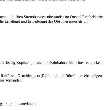
tterau üblichen Streuobstwiesenbestandes im Ortsteil Reichelsheim
l die Erhaltung und Erweiterung des Obstwiesengürtels um
s Gehsteig Kopfsteinpflaster, die Fahrbahn erhielt eine Teerdecke.
 Raiffeisen Getreidelagers (Bildmitte) und "über" dem ehemaligen
äder vorhanden.
ngsprogramm anerkannt.