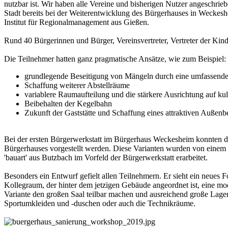
nutzbar ist. Wir haben alle Vereine und bisherigen Nutzer angeschrie
Stadt bereits bei der Weiterentwicklung des Bürgerhauses in Weckesh
Institut für Regionalmanagement aus Gießen.
Rund 40 Bürgerinnen und Bürger, Vereinsvertreter, Vertreter der Kin
Die Teilnehmer hatten ganz pragmatische Ansätze, wie zum Beispiel:
grundlegende Beseitigung von Mängeln durch eine umfassende
Schaffung weiterer Abstellräume
variablere Raumaufteilung und die stärkere Ausrichtung auf ku
Beibehalten der Kegelbahn
Zukunft der Gaststätte und Schaffung eines attraktiven Außenb
Bei der ersten Bürgerwerkstatt im Bürgerhaus Weckesheim konnten de
Bürgerhauses vorgestellt werden. Diese Varianten wurden von eine
'bauart' aus Butzbach im Vorfeld der Bürgerwerkstatt erarbeitet.
Besonders ein Entwurf gefielt allen Teilnehmern. Er sieht ein neues 
Kollegraum, der hinter dem jetzigen Gebäude angeordnet ist, eine mod
Variante den großen Saal teilbar machen und ausreichend große Lagerfl
Sportumkleiden und -duschen oder auch die Technikräume.