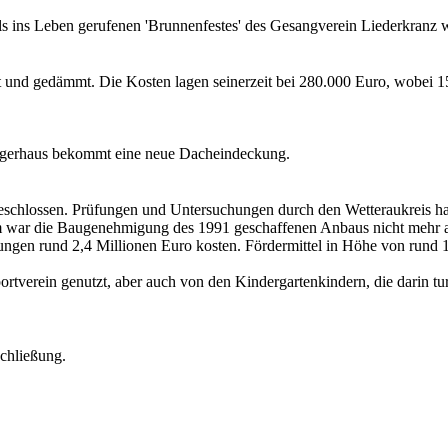
 ins Leben gerufenen 'Brunnenfestes' des Gesangverein Liederkranz wu
und gedämmt. Die Kosten lagen seinerzeit bei 280.000 Euro, wobei 1
rgerhaus bekommt eine neue Dacheindeckung.
chlossen. Prüfungen und Untersuchungen durch den Wetteraukreis ha
m war die Baugenehmigung des 1991 geschaffenen Anbaus nicht mehr a
ungen rund 2,4 Millionen Euro kosten. Fördermittel in Höhe von rund 
verein genutzt, aber auch von den Kindergartenkindern, die darin turn
chließung.