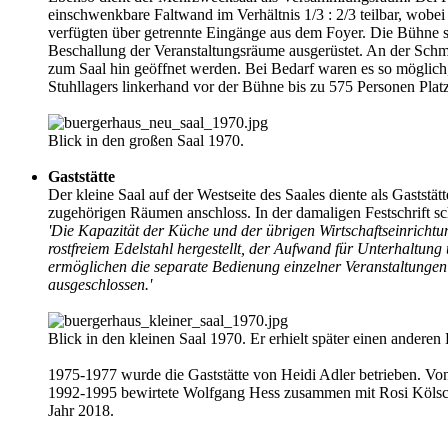
einschwenkbare Faltwand im Verhältnis 1/3 : 2/3 teilbar, wobe
verfügten über getrennte Eingänge aus dem Foyer. Die Bühne s
Beschallung der Veranstaltungsräume ausgerüstet. An der Schma
zum Saal hin geöffnet werden. Bei Bedarf waren es so möglich
Stuhllagers linkerhand vor der Bühne bis zu 575 Personen Platz
Blick in den großen Saal 1970.
Gaststätte
Der kleine Saal auf der Westseite des Saales diente als Gastst
zugehörigen Räumen anschloss. In der damaligen Festschrift sc
'Die Kapazität der Küche und der übrigen Wirtschaftseinrich
rostfreiem Edelstahl hergestellt, der Aufwand für Unterhaltu
ermöglichen die separate Bedienung einzelner Veranstaltunge
ausgeschlossen.'
Blick in den kleinen Saal 1970. Er erhielt später einen andere
1975-1977 wurde die Gaststätte von Heidi Adler betrieben. Von
1992-1995 bewirtete Wolfgang Hess zusammen mit Rosi Kölsch 
Jahr 2018.