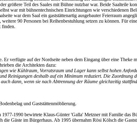
i der größere Teil des Saales mit Bühne nutzbar war. Beide Saalteile k
elbst war mit bühnentechnischen Einrichtungen wie verschiedenen Bele
lseite war dem Saal ein gaststättenartig ausgebauter Feierraum angegli
, weitere 90 Personen bei Reihenbestuhlung setzen zu können. Für eine
 finden.
ätte. Er verfügte auf der Nordseite neben dem Eingang über eine Theke m
hrieben die Architekten dazu:
tungen wie Kühlraum, Vorratsraum und Lager kann selbst hohen Anford
ng und Reinigungen deshalb auf ein Minimum reduziert. Die Zuordnung
n auch dann, wenn sie nach Abtrennung der Räume gleichzeitig stattfi
n Bodenbelag und Gaststättenmöblierung.
 1977-1990 bewirtete Klaus-Günter 'Galla' Metzner mit Familie das Bü
die Gäste im Bürgerhaus. Ab 1995 übernahm Rösi Kölsch die Gaststätte