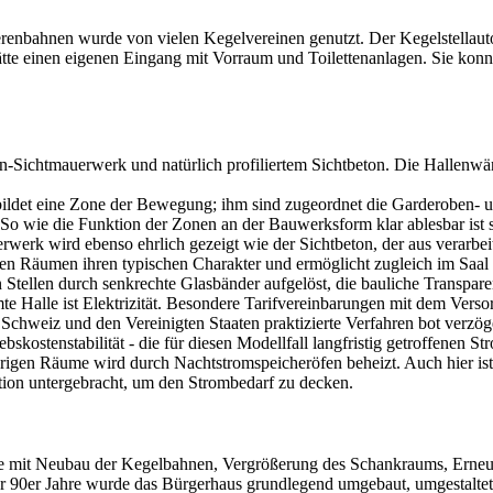
bahnen wurde von vielen Kegelvereinen genutzt. Der Kegelstellautoma
tte einen eigenen Eingang mit Vorraum und Toilettenanlagen. Sie kon
in-Sichtmauerwerk und natürlich profiliertem Sichtbeton. Die Hallenwä
 bildet eine Zone der Bewegung; ihm sind zugeordnet die Garderoben- u
o wie die Funktion der Zonen an der Bauwerksform klar ablesbar ist spi
werk wird ebenso ehrlich gezeigt wie der Sichtbeton, der aus verarbeit
en Räumen ihren typischen Charakter und ermöglicht zugleich im Saal 
tellen durch senkrechte Glasbänder aufgelöst, die bauliche Transparen
amte Halle ist Elektrizität. Besondere Tarifvereinbarungen mit dem Ve
 Schweiz und den Vereinigten Staaten praktizierte Verfahren bot verzög
riebskostenstabilität - die für diesen Modellfall langfristig getroffen
 übrigen Räume wird durch Nachtstromspeicheröfen beheizt. Auch hier ist
tion untergebracht, um den Strombedarf zu decken.
 mit Neubau der Kegelbahnen, Vergrößerung des Schankraums, Erneue
er 90er Jahre wurde das Bürgerhaus grundlegend umgebaut, umgestaltet,