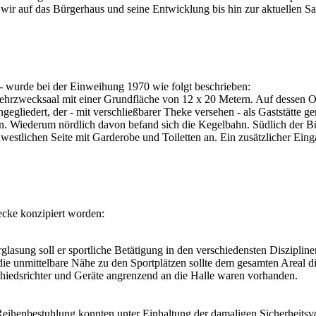
n wir auf das Bürgerhaus und seine Entwicklung bis hin zur aktuellen S
- wurde bei der Einweihung 1970 wie folgt beschrieben:
rzwecksaal mit einer Grundfläche von 12 x 20 Metern. Auf dessen Osts
ngegliedert, der - mit verschließbarer Theke versehen - als Gaststätte g
n. Wiederum nördlich davon befand sich die Kegelbahn. Südlich der 
westlichen Seite mit Garderobe und Toiletten an. Ein zusätzlicher Ein
cke konzipiert worden:
asung soll er sportliche Betätigung in den verschiedensten Disziplinen
ie unmittelbare Nähe zu den Sportplätzen sollte dem gesamten Areal 
iedsrichter und Geräte angrenzend an die Halle waren vorhanden.
henbestuhlung konnten unter Einhaltung der damaligen Sicherheitsvor