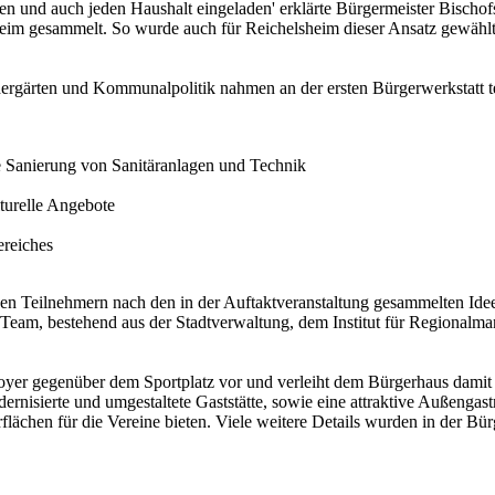
ben und auch jeden Haushalt eingeladen' erklärte Bürgermeister Bischof
eim gesammelt. So wurde auch für Reichelsheim dieser Ansatz gewählt.
dergärten und Kommunalpolitik nahmen an der ersten Bürgerwerkstatt t
 Sanierung von Sanitäranlagen und Technik
lturelle Angebote
ereiches
n Teilnehmern nach den in der Auftaktveranstaltung gesammelten Ideen
m Team, bestehend aus der Stadtverwaltung, dem Institut für Regiona
Foyer gegenüber dem Sportplatz vor und verleiht dem Bürgerhaus damit 
ernisierte und umgestaltete Gaststätte, sowie eine attraktive Außengast
ächen für die Vereine bieten. Viele weitere Details wurden in der Bürge