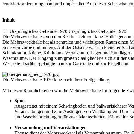
renoviert/saniert, umgebaut und umgestaltet. Auf dieser Seite schaue
Inhalt
Ursprüngliches Gebäude 1970
Ursprüngliches Gebäude 1970
Die Mehrzweckhalle - von den Reichelsheimern kurz 'Halle' genannt 
Die Mehrzweckhalle hat als zentralen und wichtigsten Raum einen Meh
Seite von vorne und hinten). Auf der Ostseite war ein kleinerer Saal a
Schankraum, Küche, Kühlraum, Vorratsraum, Lager und Stuhllager a
Waschräume. Der Eingang zum großen Saal gliederte sich auf der süd
Westseite. Darüber gelangte man zur Gaststätte und zur Kegelbahn.
Die Mehrzweckhalle 1970 kurz nach ihrer Fertigstellung.
Mit diesen Räumlichkeiten war die Mehrzweckhalle für folgende Zwe
Sport
Ausgestattet mit einem Schwingboden und ballwurfsicherer Vergl
Veranstaltungen und zum Austragen von Wettkämpfen. Durch d
und Wascheinrichtungen für zwei Mannschaften, Räume für Sch
Versammlung und Veranstaltungen
Ebenso dient der Mehrzwecksaal als Versammlungsraum. Bei Rei