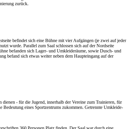
anierung zurück.
eite befindet sich eine Bühne mit vier Aufgängen (je zwei auf jeder
enutzt wurde. Parallel zum Saal schlossen sich auf der Nordseite
Bühne befanden sich Lager- und Umkleideräume, sowie Dusch- und
gang befand sich etwas weiter neben dem Haupteingang auf der
 dienen - für die Jugend, innerhalb der Vereine zum Trainieren, für
die Bedeutung eines Sportzentrums zukommen. Getrennte Umkleide-
schriften 360 Personen Platz finden. Der Saal war durch eine