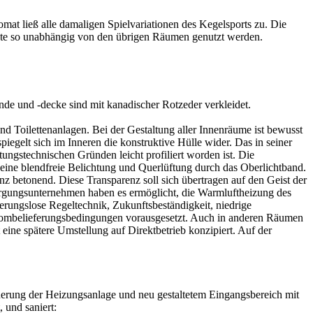
t ließ alle damaligen Spielvariationen des Kegelsports zu. Die
nte so unabhängig von den übrigen Räumen genutzt werden.
nde und -decke sind mit kanadischer Rotzeder verkleidet.
nd Toilettenanlagen. Bei der Gestaltung aller Innenräume ist bewusst
egelt sich im Inneren die konstruktive Hülle wider. Das in seiner
ungstechnischen Gründen leicht profiliert worden ist. Die
eine blendfreie Belichtung und Querlüftung durch das Oberlichtband.
z betonend. Diese Transparenz soll sich übertragen auf den Geist der
rsorgungsunternehmen haben es ermöglicht, die Warmluftheizung des
erungslose Regeltechnik, Zukunftsbeständigkeit, niedrige
en Strombelieferungsbedingungen vorausgesetzt. Auch in anderen Räumen
 eine spätere Umstellung auf Direktbetrieb konzipiert. Auf der
rung der Heizungsanlage und neu gestaltetem Eingangsbereich mit
 und saniert: