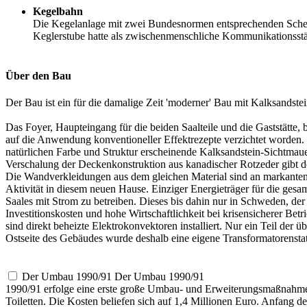
Kegelbahn
Die Kegelanlage mit zwei Bundesnormen entsprechenden Scheren
Keglerstube hatte als zwischenmenschliche Kommunikationsstä
Über den Bau
Der Bau ist ein für die damalige Zeit 'moderner' Bau mit Kalksandste
Das Foyer, Haupteingang für die beiden Saalteile und die Gaststätte,
auf die Anwendung konventioneller Effektrezepte verzichtet worden. S
natürlichen Farbe und Struktur erscheinende Kalksandstein-Sichtmauer
Verschalung der Deckenkonstruktion aus kanadischer Rotzeder gibt d
Die Wandverkleidungen aus dem gleichen Material sind an markanten S
Aktivität in diesem neuen Hause. Einziger Energieträger für die ges
Saales mit Strom zu betreiben. Dieses bis dahin nur in Schweden, der
Investitionskosten und hohe Wirtschaftlichkeit bei krisensicherer Bet
sind direkt beheizte Elektrokonvektoren installiert. Nur ein Teil der
Ostseite des Gebäudes wurde deshalb eine eigene Transformatorensta
Der Umbau 1990/91
Der Umbau 1990/91
1990/91 erfolge eine erste große Umbau- und Erweiterungsmaßnahme
Toiletten. Die Kosten beliefen sich auf 1,4 Millionen Euro. Anfang d